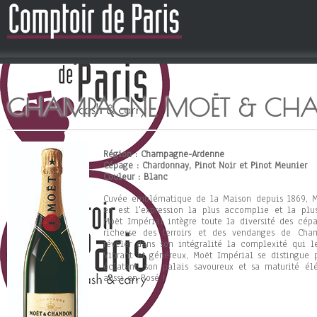
CHAMPAGNE MOËT & CH
Région : Champagne-Ardenne
Cépage : Chardonnay, Pinot Noir et Pinot Meunier
Couleur : Blanc
Cuvée emblématique de la Maison depuis 1869, M
en est l'expression la plus accomplie et la plus
Moët Impérial intègre toute la diversité des cépa
richesse des terroirs et des vendanges de Cha
révéler dans son intégralité la complexité qui le
Vibrant et généreux, Moët Impérial se distingue p
éclatant, son palais savoureux et sa maturité élé
aussi en Rosé !