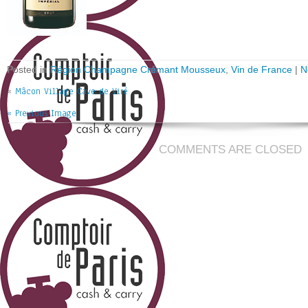
Posted in
Région Champagne Crémant Mousseux
,
Vin de France
|
N
«
Mâcon Village Cave de Viré
« Previous Image
COMMENTS ARE CLOSED