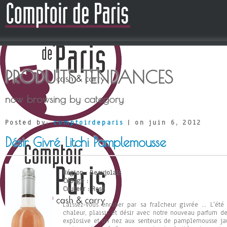
PRODUITS TENDANCES
now browsing by category
Posted by:
comptoirdeparis
| on juin 6, 2012
Désir Givré Litchi Pamplemousse
Région : Beaujolais
Cépage :
Couleur : Rosé
Laissez-vous enrober par sa fraîcheur givrée ... L'ét
chaleur, plaisir et désir avec notre nouveau parfum d
explosive et un nez aux senteurs de pamplemousse ja