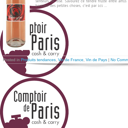
senteurs de rosé. Savourez ce tendre fruité entre amis
bonheur des petites choses, c'est par ici ...
Posted in
Produits tendances
,
Vin de France
,
Vin de Pays
|
No Comm