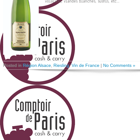
volailles, viandes blanches, sushis, etc...
Posted in
Région Alsace
,
Riesling
,
Vin de France
|
No Comments »