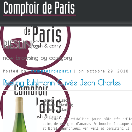
RIESLING
now browsing by category
Posted by:
comptoirdeparis
| on octobre 29, 2010
Riesling Ruhlmann Cuvée Jean Charles
Région : Alsace
Cépage : Riesling
Couleur : Blanc
La couleur est cristalline, jaune pâle, très bril
poire, de coing et d'ananas. En bouche, l'attaque e
et floral harmonieux, vin viril et persistant. I